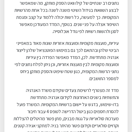
נתונים רב שנתיים של קילו וואט הספק מותקן, מה שמאפשר
לבצע השוואות בגידול השינוי משנה לשנה בכל אחת מהרשויות
המקומיות. כך למעשה, כל רשות יכולה ללמוד על קצב ומגמת
השיפור אצלה על פני שנים. בנוסף, המדד המעודכן מאפשר
לסנן ולהשוות רשויות לפי גודל אוכלוסייה.
עיריות, מועצות מקומיות ומועצות אזוריות שונות מאוד במאפייני
הבינוי שלהן ובהתאם לכך גם במימוש הפוטנציאל שלהן לייצור
אנרגיה מתחדשת. לכן, המדד מאפשר הפרדה בין עיריות
ומועצות מקומיות לבין מועצות אזוריות, וכן ניתן לפלח נתונים לפי
נתוני הרשות המקומית, כגון שטח שיפוט והספק מותקן ביחס
למספר התושבים.
מדד זה מצטרף לרשימת צעדים שקידם משרד האנרגיה
והתשתיות בשנים האחרונות לקידום אנרגיה מתחדשת
בדו-שימוש, בדגש על יישום ברשויות המקומיות. המשרד פועל
להסרת חסמים כגון ביטול הדרישה לטופס 4 עבור חיבור
מערכות סולאריות על גגות מבנים, מתן פטור מהיטלים להצללות
וקרויים סולאריים וקידום פטור מהיתר בניה למתקני אגירה קטנים.