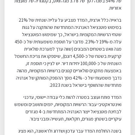
של 54% בשנה לסך של 3.78 מגה וואט, בקטגוריה של מועצות
אזוריות.
בראייה כלל ארצית, המדד מצביע על עלייה שנתית של 21%
במימוש פוטנציאל האנרגיה המתחדשת שהותקנה על גגות
שטחי הרשויות המקומיות בישראל, כך שמימוש הפוטנציאל
עלה מ-19% ל-23%. מדובר על תוספת משמעותית של כ-450
מגה וואט בשטחים המבונים (שווה ערך למערכת סולארית
קרקעית בשטח של כ-4,500 דונם), שיספקו את צריכת החשמל
השנתית של כ-100,000 יחידות דיור. יש לציין כי תוספת זו,
באמצעות מתקנים סולאריים קטנים ברשויות המקומיות, מהווה
נדבך משמעותי של כ- 42% מסך ההספק המותקן של אנרגיה
מתחדשת שהתווסף בישראל בשנת 2023.
המדד פותח ועוצב במטרה להוות כלי עבודה יישומי, עדכני
ואינטראקטיבי עבור: הרשויות המקומיות, יזמים ותושבים ומשמש
לבחינת פוטנציאל ייצור האנרגיה המתחדשת ב-4 מגזרים
עיקריים בשטחן: מגורים, חקלאות, תעשייה ומבני ציבור.
בשנה החולפת המדד עבר עדכון ושדרוג ולראשונה, הוא מציג