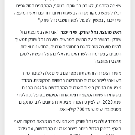
שאינה מזהמת, לטובת בריאותם. בנוסף, המתקנים הסולאריים
יוכלו לשמש כמקור אנרגיה בשעות חירום. יחד עם ראש המועצה
שי רייכנר , נמשיך לפעול למען תושבי נחל שורק."
ראש מועצת נחל שורק, שי רייכנר:
"אני גאה במועצת נחל
שורק ובתושביה על ההישג המרשים. מועצת נחל שורק תמשיך
להיות מועצה מובילה גם בתחומי האנרגיה, החדשנות ואיכות
הסביבה, ואני מודה לשר האנרגיה אלי כהן על העשייה למען
תושבי המועצה"
משרד האנרגיה והתשתיות מפרסם בימים אלה לציבור מדד
השוואתי לייצור אנרגיה מתחדשת ברשויות המקומיות. המדד
מציג את הזינוק בייצור האנרגיה המתחדשת על גגות מבנים
בשטחי הרשויות המקומיות ואת אחוז המימוש בפועל נכון לסוף
שנת 2023. יש לציין כי המדד מציג את הנתונים לגבי מתקנים
קטנים בדו שימוש עד 700 קילו-וואט.
מהמדד עולה כי נחל שורק היא המועצה הנמצאת במקום השני
בארץ בזינוק הגדול ביותר בייצור אנרגיות מתחדשות, עם גידול