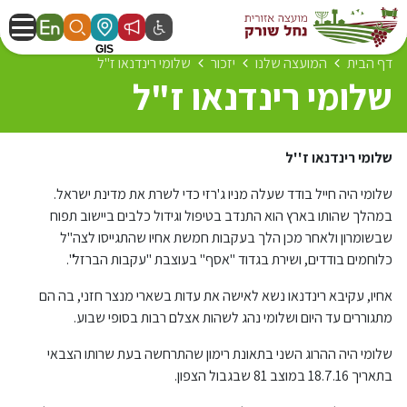
דף הבית
המועצה שלנו
יזכור
שלומי רינדנאו ז"ל
שלומי רינדנאו ז"ל
שלומי רינדנאו ז''ל
שלומי היה חייל בודד שעלה מניו ג'רזי כדי לשרת את מדינת ישראל.
במהלך שהותו בארץ הוא התנדב בטיפול וגידול כלבים ביישוב תפוח
שבשומרון ולאחר מכן הלך בעקבות חמשת אחיו שהתגייסו לצה"ל
כלוחמים בודדים, ושירת בגדוד "אסף" בעוצבת "עקבות הברזל".
אחיו, עקיבא רינדנאו נשא לאישה את עדות בשארי מנצר חזני, בה הם
מתגוררים עד היום ושלומי נהג לשהות אצלם רבות בסופי שבוע.
שלומי היה ההרוג השני בתאונת רימון שהתרחשה בעת שרותו הצבאי
בתאריך 18.7.16 במוצב 81 שבגבול הצפון.