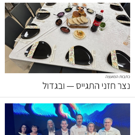
כתבות המועצה
נצר חזני התגייס — ובגדול