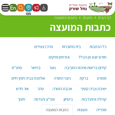
דף הבית
כתבות
כתבות המועצה
כתבות המועצה
כל הכתבות
בית מחוברות
מרכז צעירים
חודש יוצא מן הכלל
אזרחים ותיקים
קידום בריאות ואיכות הסביבה
נוער
ברויאר
מתנ"ס
ספורט
ברקת
ניצני התורה
אולפנת צביה חפץ חיים
ישיבת צביה קטיף
אהבת התורה
טהר
אור חדש
קהילה והתנדבות
ביטחון
שפ"ע והנדסה
חינוך
ספרייה
מעונות
כתבות המועצה