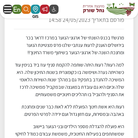
רעות ענתבי מצטיינת!
פורסם בתאריך 24/05/2023 14:58
מרגש!! בכנס השנתי של ארגוני הנוער במרכז ז'ראר בכר
בירושלים הוענק לרעות ענתבי שלנו פרס מצטיינת הנוער
ומחנכת השנה של ארגוני הנוער בשיתוף משרד החינוך!!
למה רעות? רעות היתה שותפה להקמת סניף עוז ביד בנימין עוד
כשהייתה נערה ושימשה בו כקומונרית בשנות התיכון שלה. היא
המשיכה להתנדב בתפקיד גם במהלך שנות השירות הלאומי
שלה וכיום היא גם עובדת במועצה שבמקביל ממשיכה לרכז
את הסניף ולהוביל בו תהליכים חינוכיים משמעותיים.
רעות היא אשת חינוך הפועלת ללא לאות כבר שנים ומחנכת
באהבה ובמסירות, עם חזון גדול ועם ירידה לפרטי הפרטים.
היא פועלת להגדלת מספר הילדים ובני הנוער ביישוב
שמשתתפים בפעילות החינוכית, משמשת עבורם כמודל לחיקוי