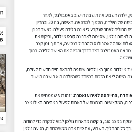
חד
ין, יילדה השבוע את תושבת היישוב באמבולנס, לאחר
שהתבקשה לסייע באופן דחוף לכונן מד"א שהוזעק לביתה של היולדת, הסמוך למרפאה. האישה, בת 30 ובהריון
ת החולים לאחר שנקבע כי אינה בלידה פעילה. כאשר הכונן
או
 לאחות נולמן, שסיימה לאחרונה קורס מיילדות, וביקש את
של
עלות אותה לאמבולנס ולהתחיל בנסיעה, אך תוך זמן קצר
צור את האמבולנס בצד הדרך והכינה את האישה ללידה. בתוך
 ושלמה.
ד מיילדות מתוך רצון להיות שותפה להבאת חיים חדשים לעולם,
. הייתה לי את הזכות במיוחד כשהיולדת היא תושבת היישוב
אוחדת,
התייחסה לאירוע ואמרה
: "זהו רגע שממחיש את
כות, המקצועיות והנכונות של האחות לפעול במהירות הצילו מצב
פר
נוקת במצב טוב, ביקשה מהאחות נולמן לבוא לבקרה כדי להודות
אורך כל התהליך. השבוע, עם סיום אחת ממשמרותיה, הגיעה נולמן