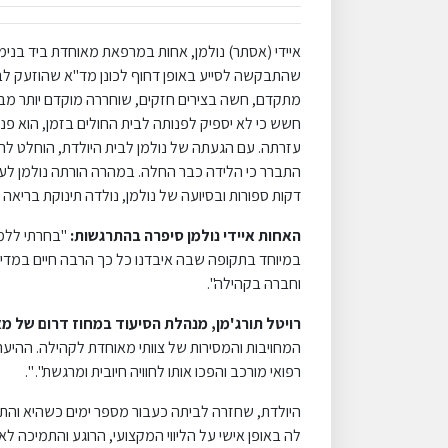
איידי (אסתר) נולמן, אחות במרפאת מאוחדת ביד בנימ
מתקדם, חשה בצירים חזקים, שוחררה מוקדם יותר מבי
חשש כי לא יספיק לפנותה לבית החולים בזמן, הוא פנה
עזרתה. עם הגעתה של נולמן לבית היולדת, הוחלט לה
התברר כי הלידה כבר החלה. במהרה הורתה נולמן לע
דקות ספורות ובסיועה של נולמן, נולדה תינוקת בריאה
האחות איידי נולמן סיפרה בהתרגשות:
"בחרתי ללמו
במיוחד בתקופה שבה איבדנו כל כך הרבה חיים במדינה
וחברה בקהילה".
רויטל תורג'מן, מנהלת הסיעוד במחוז דרום של מ
המחויבות והמסירות של צוותי מאוחדת לקהילה. ההיער
רפואי מורכב והפכו אותו לחוויה חיובית ומרגשת". ".
היולדת, שחזרה לביתה כעבור מספר ימים כשהיא והתי
לה באופן אישי על הליווי המקצועי, הרוגע והתמיכה ל