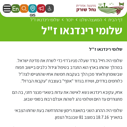
דף הבית
המועצה שלנו
יזכור
שלומי רינדנאו ז"ל
שלומי רינדנאו ז"ל
שלומי רינדנאו ז''ל
שלומי היה חייל בודד שעלה מניו ג'רזי כדי לשרת את מדינת ישראל.
במהלך שהותו בארץ הוא התנדב בטיפול וגידול כלבים ביישוב תפוח
שבשומרון ולאחר מכן הלך בעקבות חמשת אחיו שהתגייסו לצה"ל
כלוחמים בודדים, ושירת בגדוד "אסף" בעוצבת "עקבות הברזל".
אחיו, עקיבא רינדנאו נשא לאישה את עדות בשארי מנצר חזני, בה הם
מתגוררים עד היום ושלומי נהג לשהות אצלם רבות בסופי שבוע.
שלומי היה ההרוג השני בתאונת רימון שהתרחשה בעת שרותו הצבאי
בתאריך 18.7.16 במוצב 81 שבגבול הצפון.